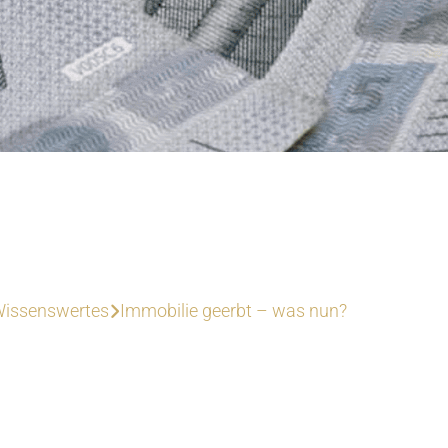
issenswertes
Immobilie geerbt – was nun?
