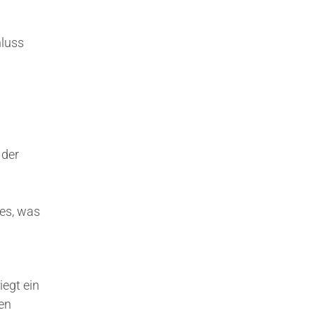
hluss
 der
ses, was
iegt ein
en