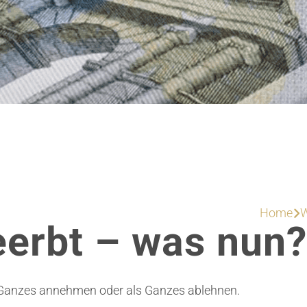
Home
W

eerbt – was nun?
 Ganzes annehmen oder als Ganzes ablehnen.