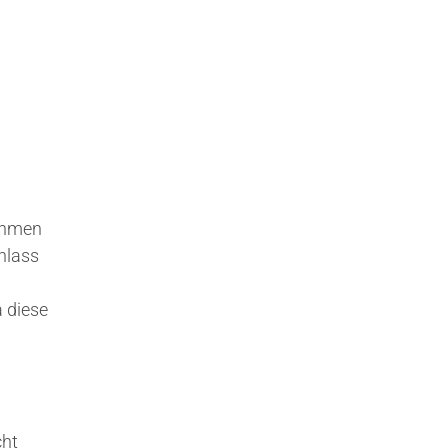
nehmen
hlass
a diese
cht