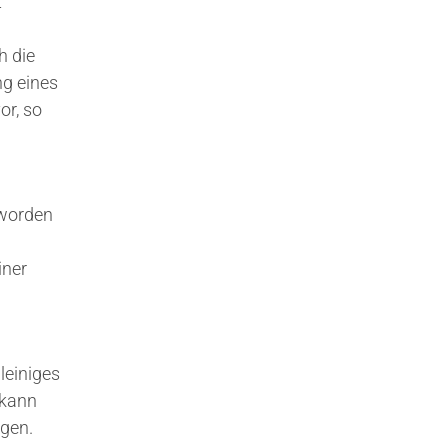
t
h die
ng eines
or, so
eworden
iner
leiniges
 kann
ügen.