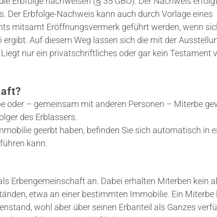
ie Erbfolge nachweisen (§ 35 GBO). Der Nachweis erfolg
ns. Der Erbfolge-Nachweis kann auch durch Vorlage eines
ents mitsamt Eröffnungsvermerk geführt werden, wenn sic
 ergibt. Auf diesem Weg lassen sich die mit der Ausstellu
egt nur ein privatschriftliches oder gar kein Testament v
aft?
inerbe oder – gemeinsam mit anderen Personen – Miterbe g
folger des Erblassers.
mobilie geerbt haben, befinden Sie sich automatisch in e
führen kann.
als Erbengemeinschaft an. Dabei erhalten Miterben kein al
änden, etwa an einer bestimmten Immobilie. Ein Miterbe
enstand, wohl aber über seinen Erbanteil als Ganzes verf