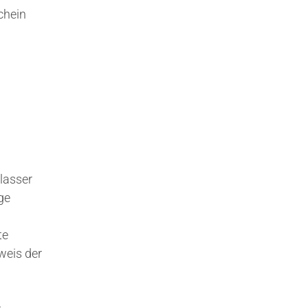
chein
n
lasser
ge
te
weis der