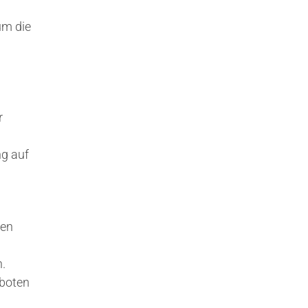
um die
r
ng auf
nen
.
eboten